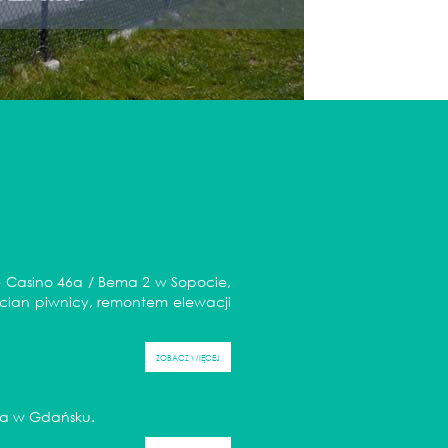
e Casino 46a / Bema 2 w Sopocie,
ścian piwnicy, remontem elewacji
ZOBACZ WIĘCEJ
ela w Gdańsku.