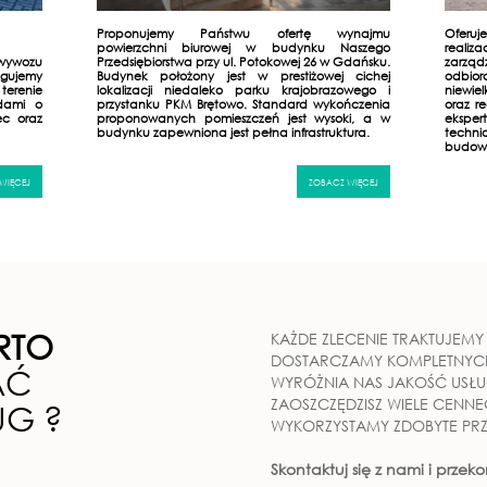
Proponujemy Państwu ofertę wynajmu
Oferuj
powierzchni biurowej w budynku Naszego
realiz
wywozu
Przedsiębiorstwa przy ul. Potokowej 26 w Gdańsku.
zarzą
ugujemy
Budynek położony jest w prestiżowej cichej
odbio
terenie
lokalizacji niedaleko parku krajobrazowego i
niewie
zdami o
przystanku PKM Brętowo. Standard wykończenia
oraz r
c oraz
proponowanych pomieszczeń jest wysoki, a w
ekspe
budynku zapewniona jest pełna infrastruktura.
techni
budowla
WIĘCEJ
ZOBACZ WIĘCEJ
RTO
KAŻDE ZLECENIE TRAKTUJEM
DOSTARCZAMY KOMPLETNYC
AĆ
WYRÓŻNIA NAS JAKOŚĆ USŁ
ZAOSZCZĘDZISZ WIELE CENN
UG ?
WYKORZYSTAMY ZDOBYTE PRZ
Skontaktuj się z nami i przeko