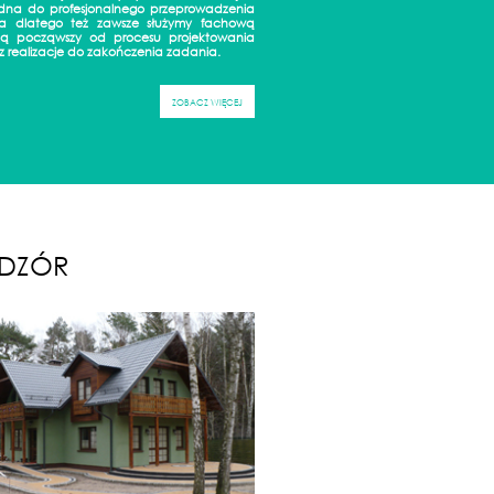
dna do profesjonalnego przeprowadzenia
ia dlatego też zawsze służymy fachową
ą począwszy od procesu projektowania
z realizacje do zakończenia zadania.
ZOBACZ WIĘCEJ
DZÓR