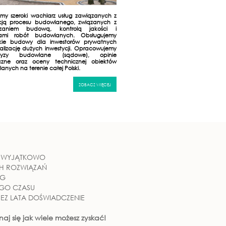
emy szeroki wachlarz usług zawiązanych z
acją procesu budowlanego, związanych z
dzaniem budową, kontrolą jakości i
rami robót budowlanych. Obsługujemy
lkie budowy dla inwestorów prywatnych
ealizację dużych inwestycji. Opracowujemy
rtyzy budowlane (sądowe), opinie
czne oraz oceny technicznej obiektów
nych na terenie całej Polski.
ZOBACZ WIĘCEJ
Y WYJĄTKOWO
H ROZWIĄZAŃ
UG
EGO CZASU
EZ LATA DOŚWIADCZENIE
naj się jak wiele możesz zyskać!