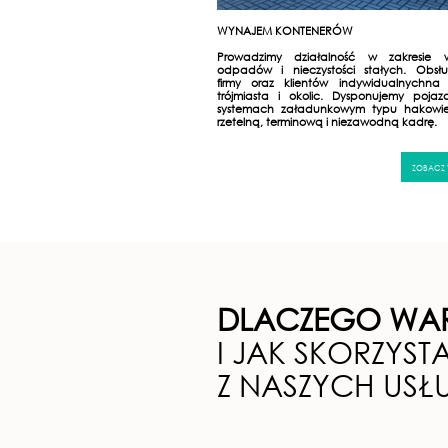
WYNAJEM KONTENERÓW
Prowadzimy działalność w zakresie 
odpadów i nieczystości stałych. Obsł
firmy oraz klientów indywidualnychna 
trójmiasta i okolic. Dysponujemy poja
systemach załadunkowym typu hakowie
rzetelną, terminową i niezawodną kadrę.
ZOBACZ 
DLACZEGO WA
I JAK SKORZYST
Z NASZYCH USŁ