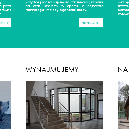
y
wszystkie prace z największą starannością i zawsze
niezbę
e przez
na czas. Działamy w oparciu o najnowsze
zlecen
rarówno
technologie i metody organizacji pracy.
pomoc
.
poprze
WIĘCEJ
ZOBACZ WIĘCEJ
WYNAJMUJEMY
NA