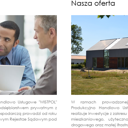
Nasza oferta
andlowo Usługowe "WISTPOL"
W ramach prowadzonej dz
zedsiębiorstwem prywatnym z
Produkcyjno Handlowo Usł
gospodarczą prowadzi od roku
realizuje inwestycje z zakre
ajowym Rejestrze Sądowym pod
mieszkaniowego, użyteczno
drogowego oraz małej ifrastr