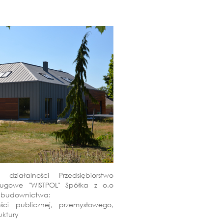
iałalności Przedsiębiorstwo
ugowe "WISTPOL" Spółka z o.o
su budownictwa:
ści publicznej, przemysłowego,
uktury