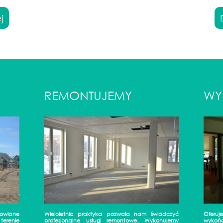
j
REMONTUJEMY
WY
udowlane
Wieloletnia praktyka pozwala nam świadczyć
Oferu
terenie
profesjonalne usługi remontowe. Wykonujemy
wykońc