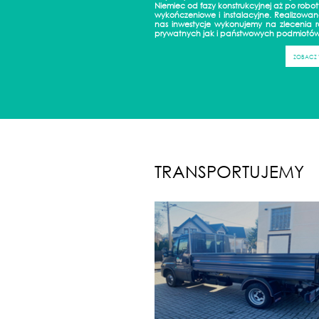
Niemiec od fazy konstrukcyjnej aż po robot
wykończeniowe i instalacyjne. Realizowan
nas inwestycje wykonujemy na zlecenia 
prywatnych jak i państwowych podmiotów
ZOBACZ 
TRANSPORTUJEMY