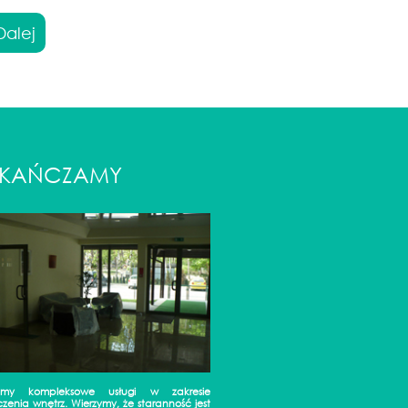
Dalej
KAŃCZAMY
jemy kompleksowe usługi w zakresie
zenia wnętrz. Wierzymy, że staranność jest